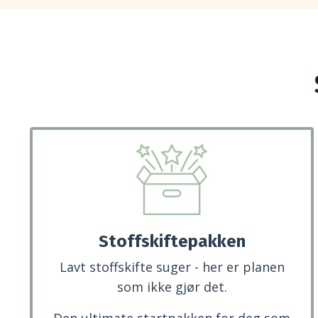
Stoffskiftepakken
Lavt stoffskifte suger - her er planen
som ikke gjør det.
Den ultimate startpakken for deg som