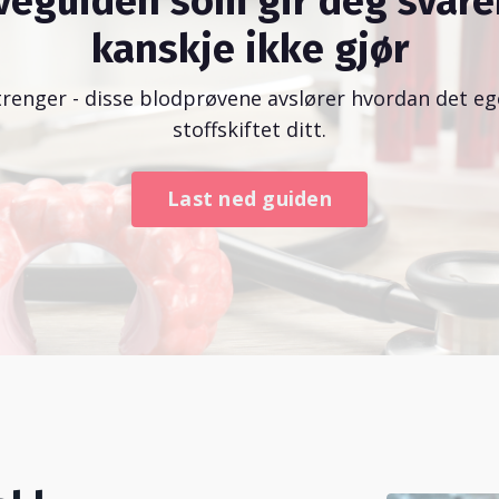
veguiden som gir deg svare
kanskje ikke gjør
trenger - disse blodprøvene avslører hvordan det ege
stoffskiftet ditt.
Last ned guiden