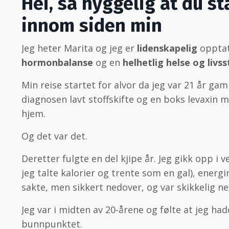
Hei, så hyggelig at du s
innom siden min
Jeg heter Marita og jeg er
lidenskapelig
opptat
hormonbalanse
og en
helhetlig helse og livsst
Min reise startet for alvor da jeg var 21 år gam
diagnosen lavt stoffskifte og en boks levaxin
hjem.
Og det var det.
Deretter fulgte en del kjipe år. Jeg gikk opp i v
jeg talte kalorier og trente som en gal), energi
sakte, men sikkert nedover, og var skikkelig n
Jeg var i midten av 20-årene og følte at jeg ha
bunnpunktet.