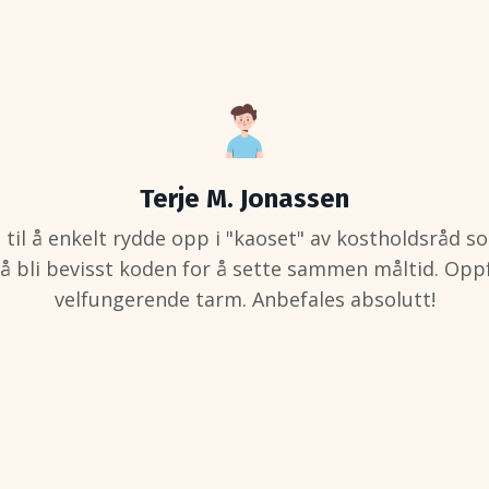
Anita Seljestad
se nyttig info om kosthold og helse som kan påvirke 
 nyttig info om stoffskifte og hvordan det påvirker