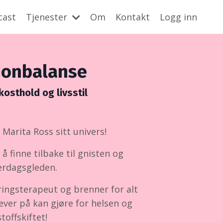
cast
Tjenester
Om
Kontakt
Logg inn
onbalanse
osthold og livsstil
Marita Ross sitt univers!
l å finne tilbake til gnisten og
erdagsgleden.
ringsterapeut og brenner for alt
ever på kan gjøre for helsen og
stoffskiftet!