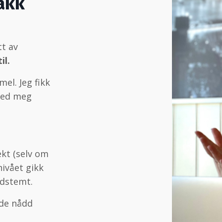
takk
t av
il.
mel. Jeg fikk
 med meg
ekt (selv om
nivået gikk
edstemt.
dde nådd