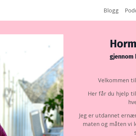
Blogg
Pod
Horm
gjennom k
Velkommen til 
Her får du hjelp ti
hv
Jeg er utdannet ernæ
maten og måten vi l