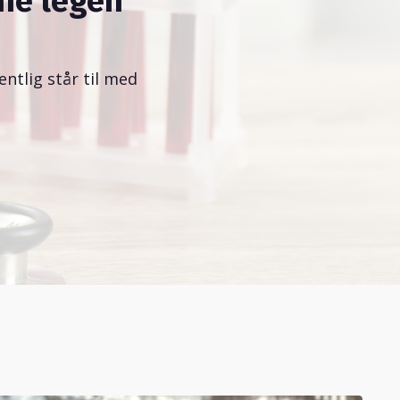
ne legen
ntlig står til med