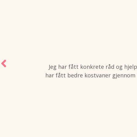
I Stoffskifteklubben får jeg mas
Også mye