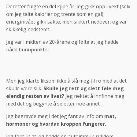
Deretter fulgte en del kjipe år. Jeg gikk opp i vekt (selv
om jeg talte kalorier og trente som en gal),
energinivået gikk sakte, men sikkert nedover, og var
skikkelig nedstemt.
Jeg var i midten av 20-årene og følte at jeg hadde
nådd bunnpunktet.
Men jeg klarte liksom ikke å slå meg til ro med at det
skulle være slik.
Skulle jeg rett og slett føle meg
elendig resten av livet?
Jeg nektet å innfinne meg
med det og begynte å se etter noe annet.
Jeg begravde meg i det jeg fant av info om
mat,
hormoner og hvordan kroppen fungerer.
Jeg fant ut at jeg hadde en autoimmun sykdom -