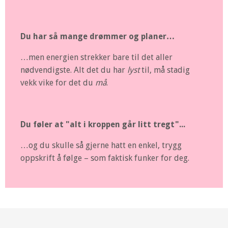
Du har så mange drømmer og planer…
…men energien strekker bare til det aller
nødvendigste. Alt det du har
lyst
til, må stadig
vekk vike for det du
må
.
Du føler at "alt i kroppen går litt tregt"...
…og du skulle så gjerne hatt en enkel, trygg
oppskrift å følge – som faktisk funker for deg.