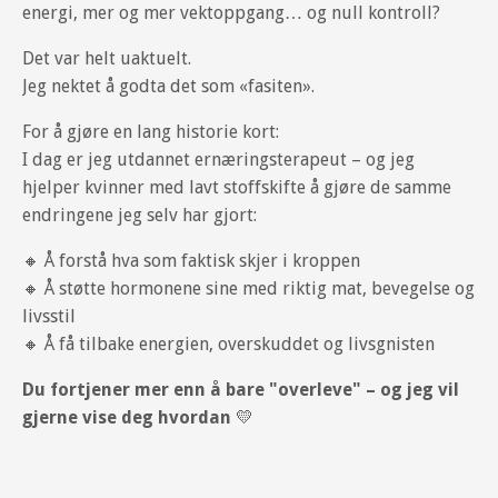
energi, mer og mer vektoppgang… og null kontroll?
Det var helt uaktuelt.
Jeg nektet å godta det som «fasiten».
For å gjøre en lang historie kort:
I dag er jeg utdannet ernæringsterapeut – og jeg
hjelper kvinner med lavt stoffskifte å gjøre de samme
endringene jeg selv har gjort:
🔸 Å forstå hva som faktisk skjer i kroppen
🔸 Å støtte hormonene sine med riktig mat, bevegelse og
livsstil
🔸 Å få tilbake energien, overskuddet og livsgnisten
Du fortjener mer enn å bare "overleve" – og jeg vil
gjerne vise deg hvordan
💛