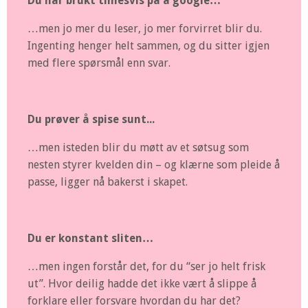
Du har brukt timesvis på å google…
…men jo mer du leser, jo mer forvirret blir du.
Ingenting henger helt sammen, og du sitter igjen
med flere spørsmål enn svar.
Du prøver å spise sunt...
…men isteden blir du møtt av et søtsug som
nesten styrer kvelden din – og klærne som pleide å
passe, ligger nå bakerst i skapet.
Du er konstant sliten…
…men ingen forstår det, for du “ser jo helt frisk
ut”. Hvor deilig hadde det ikke vært å slippe å
forklare eller forsvare hvordan du har det?