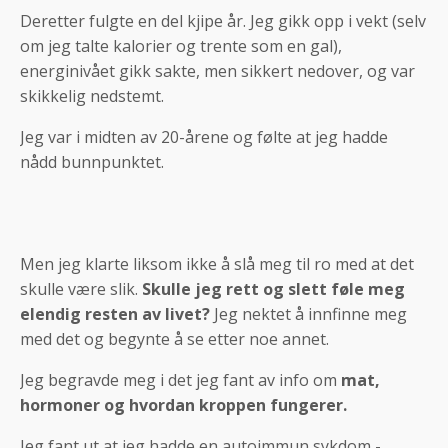
Deretter fulgte en del kjipe år. Jeg gikk opp i vekt (selv
om jeg talte kalorier og trente som en gal),
energinivået gikk sakte, men sikkert nedover, og var
skikkelig nedstemt.
Jeg var i midten av 20-årene og følte at jeg hadde
nådd bunnpunktet.
Men jeg klarte liksom ikke å slå meg til ro med at det
skulle være slik.
Skulle jeg rett og slett føle meg
elendig resten av livet?
Jeg nektet å innfinne meg
med det og begynte å se etter noe annet.
Jeg begravde meg i det jeg fant av info om
mat,
hormoner og hvordan kroppen fungerer.
Jeg fant ut at jeg hadde en autoimmun sykdom -