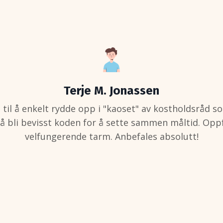
Anita Seljestad
se nyttig info om kosthold og helse som kan påvirke
 nyttig info om stoffskifte og hvordan det påvirke