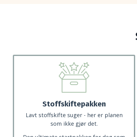
Stoffskiftepakken
Lavt stoffskifte suger - her er planen
som ikke gjør det.
Den ultimate startpakken for deg som