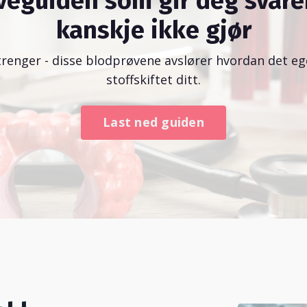
veguiden som gir deg svare
kanskje ikke gjør
trenger - disse blodprøvene avslører hvordan det ege
stoffskiftet ditt.
Last ned guiden