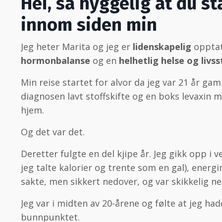
Hei, så hyggelig at du s
innom siden min
Jeg heter Marita og jeg er
lidenskapelig
opptat
hormonbalanse
og en
helhetlig helse og livsst
Min reise startet for alvor da jeg var 21 år gam
diagnosen lavt stoffskifte og en boks levaxin
hjem.
Og det var det.
Deretter fulgte en del kjipe år. Jeg gikk opp i v
jeg talte kalorier og trente som en gal), energi
sakte, men sikkert nedover, og var skikkelig n
Jeg var i midten av 20-årene og følte at jeg ha
bunnpunktet.