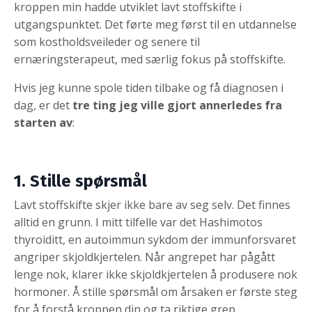
kroppen min hadde utviklet lavt stoffskifte i
utgangspunktet. Det førte meg først til en utdannelse
som kostholdsveileder og senere til
ernæringsterapeut, med særlig fokus på stoffskifte.
Hvis jeg kunne spole tiden tilbake og få diagnosen i
dag, er det
tre ting jeg ville gjort annerledes fra
starten av
:
1. Stille spørsmål
Lavt stoffskifte skjer ikke bare av seg selv. Det finnes
alltid en grunn. I mitt tilfelle var det Hashimotos
thyroiditt, en autoimmun sykdom der immunforsvaret
angriper skjoldkjertelen. Når angrepet har pågått
lenge nok, klarer ikke skjoldkjertelen å produsere nok
hormoner. Å stille spørsmål om årsaken er første steg
for å forstå kroppen din og ta riktige grep.