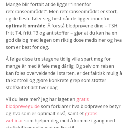
Mange blir fortalt at de ligger “innenfor
referanseområdet”. Men referanseområdet er stort,
og de fleste føler seg best når de ligger innenfor
optimalt område
. Å forstå blodprøvene dine – TSH,
fritt T4, fritt T3 og antistoffer – gjør at du kan ha en
god dialog med legen om riktig dose medisiner og hva
som er best for deg.
Å følge disse tre stegene tidlig ville spart meg for
mange år med å føle meg dårlig. Og selv om reisen
kan føles overveldende i starten, er det faktisk mulig å
ta kontroll og gjøre konkrete grep som støtter
stoffskiftet ditt hver dag.
Vil du lære mer? Jeg har laget en
gratis
blodprøveguide
som forklarer hva blodprøvene betyr
og hva som er optimalt nivå, samt et
gratis
webinar
som hjelper deg med å komme i gang med
stoffskiftevennlig mat og livsstil.