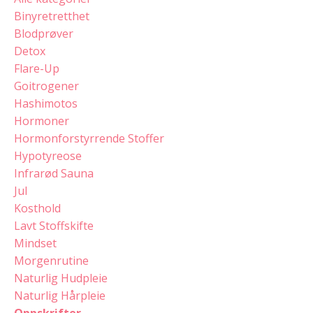
Binyretretthet
Blodprøver
Detox
Flare-Up
Goitrogener
Hashimotos
Hormoner
Hormonforstyrrende Stoffer
Hypotyreose
Infrarød Sauna
Jul
Kosthold
Lavt Stoffskifte
Mindset
Morgenrutine
Naturlig Hudpleie
Naturlig Hårpleie
Oppskrifter