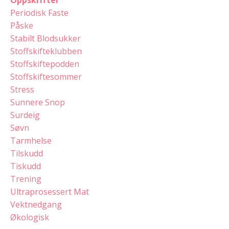
Periodisk Faste
Påske
Stabilt Blodsukker
Stoffskifteklubben
Stoffskiftepodden
Stoffskiftesommer
Stress
Sunnere Snop
Surdeig
Søvn
Tarmhelse
Tilskudd
Tiskudd
Trening
Ultraprosessert Mat
Vektnedgang
Økologisk