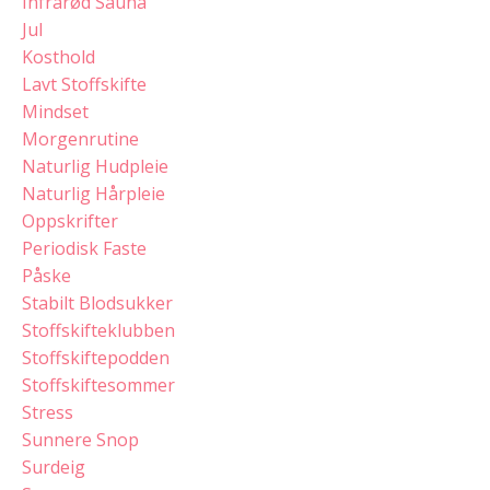
Infrarød Sauna
Jul
Kosthold
Lavt Stoffskifte
Mindset
Morgenrutine
Naturlig Hudpleie
Naturlig Hårpleie
Oppskrifter
Periodisk Faste
Påske
Stabilt Blodsukker
Stoffskifteklubben
Stoffskiftepodden
Stoffskiftesommer
Stress
Sunnere Snop
Surdeig